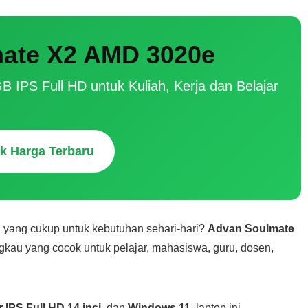
ate X2 AMD 3020e
PS Full HD untuk Kuliah, Kerja dan Belajar
k Harga Terbaru
 yang cukup untuk kebutuhan sehari-hari?
Advan Soulmate
ngkau yang cocok untuk pelajar, mahasiswa, guru, dosen,
r IPS Full HD 14 inci
, dan
Windows 11
, laptop ini