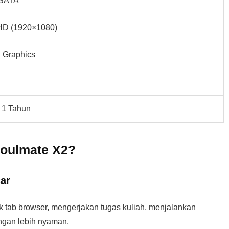
SATA
 HD (1920×1080)
Graphics
 1 Tahun
oulmate X2?
ar
b browser, mengerjakan tugas kuliah, menjalankan
engan lebih nyaman.