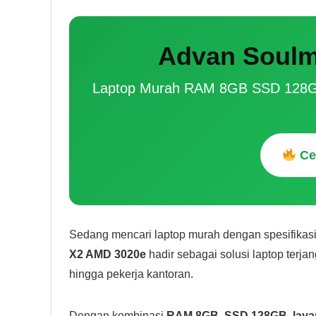
Advan Soulm
Laptop Murah RAM 8GB SSD 128GB I
Ce
Sedang mencari laptop murah dengan spesifikasi
X2 AMD 3020e
hadir sebagai solusi laptop terja
hingga pekerja kantoran.
Dengan kombinasi
RAM 8GB
,
SSD 128GB
,
laya