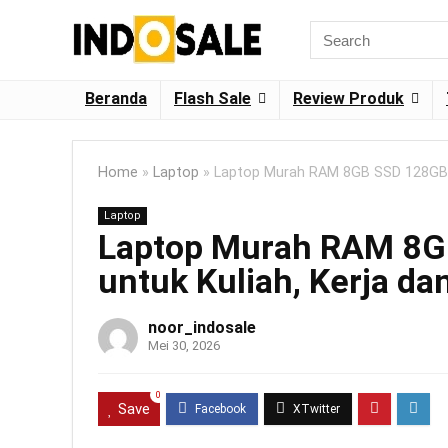
Beranda
Flash Sale
Review Produk
Home
»
Laptop
»
Laptop Murah RAM 8GB SSD 128GB IPS
Laptop
Laptop Murah RAM 8GB
untuk Kuliah, Kerja dan
noor_indosale
Mei 30, 2026
0
Save