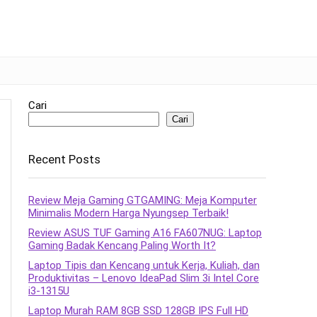
Cari
Cari
Recent Posts
Review Meja Gaming GTGAMING: Meja Komputer
Minimalis Modern Harga Nyungsep Terbaik!
Review ASUS TUF Gaming A16 FA607NUG: Laptop
Gaming Badak Kencang Paling Worth It?
Laptop Tipis dan Kencang untuk Kerja, Kuliah, dan
Produktivitas – Lenovo IdeaPad Slim 3i Intel Core
i3-1315U
Laptop Murah RAM 8GB SSD 128GB IPS Full HD