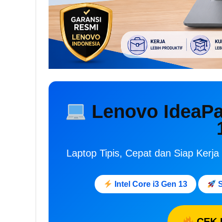
Lenovo IdeaPad
Laptop Tipis, Cepat dan Siap Ker
Intel Core i3 Gen 13
S
CEK 