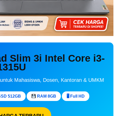
 Slim 3i Intel Core i3-
1315U
ja untuk Mahasiswa, Dosen, Kantoran & UMKM
SD 512GB
RAM 8GB
🖥 Full HD
HARGA TERBARU