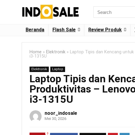
Beranda
Flash Sale
Review Produk
Home
»
Elektronik
»
Laptop Tipis dan Kencang untuk K
i3-1315U
Elektronik
Laptop
Laptop Tipis dan Kenca
Produktivitas – Lenovo
i3-1315U
noor_indosale
Mei 30, 2026
0