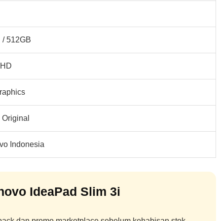
 / 512GB
l HD
raphics
Original
vo Indonesia
ovo IdeaPad Slim 3i
hback dan promo marketplace sebelum kehabisan stok.