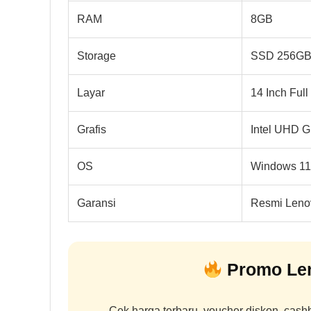
RAM
8GB
Storage
SSD 256GB
Layar
14 Inch Ful
Grafis
Intel UHD G
OS
Windows 11 
Garansi
Resmi Leno
Promo Len
Cek harga terbaru, voucher diskon, cas