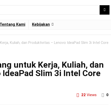
Tentang Kami
Kebijakan
erja, Kuliah, dan Produktivitas – Lenovo IdeaPad Slim 3i Intel Core
ng untuk Kerja, Kuliah, dan
 IdeaPad Slim 3i Intel Core
22
Views
0