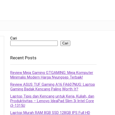
Cari
Cari
Recent Posts
Review Meja Gaming GTGAMING: Meja Komputer
Minimalis Modern Harga Nyungsep Terbaik!
Review ASUS TUF Gaming A16 FA607NUG: Laptop
Gaming Badak Kencang Paling Worth It?
Laptop Tipis dan Kencang untuk Kerja, Kuliah, dan
Produktivitas – Lenovo IdeaPad Slim 3i Intel Core
i3-1315U
Laptop Murah RAM 8GB SSD 128GB IPS Full HD